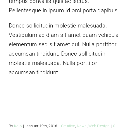
tempus convallis quis ac lectus.
Pellentesque in ipsum id orci porta dapibus.
Donec sollicitudin molestie malesuada.
Vestibulum ac diam sit amet quam vehicula
elementum sed sit amet dui. Nulla porttitor
accumsan tincidunt. Donec sollicitudin
molestie malesuada. Nulla porttitor
accumsan tincidunt.
By
Keio
|
jaanuar 19th, 2016
|
Creative
,
News
,
Web Design
|
0