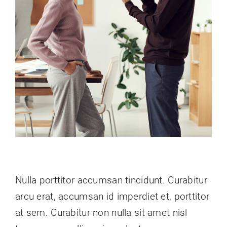
Nulla porttitor accumsan tincidunt. Curabitur
arcu erat, accumsan id imperdiet et, porttitor
at sem. Curabitur non nulla sit amet nisl